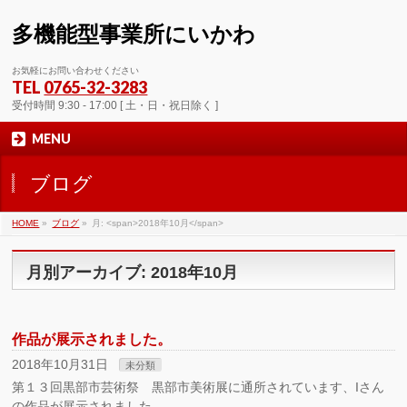
多機能型事業所にいかわ
お気軽にお問い合わせください
TEL
0765-32-3283
受付時間 9:30 - 17:00 [ 土・日・祝日除く ]
MENU
ブログ
HOME
»
ブログ
»
月: <span>2018年10月</span>
月別アーカイブ: 2018年10月
作品が展示されました。
2018年10月31日
未分類
第１３回黒部市芸術祭 黒部市美術展に通所されています、Iさん
の作品が展示されました。