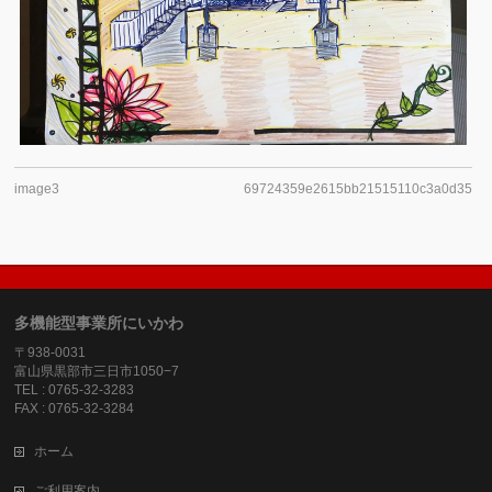
image3
69724359e2615bb21515110c3a0d35b5
多機能型事業所にいかわ
〒938-0031
富山県黒部市三日市1050−7
TEL : 0765-32-3283
FAX : 0765-32-3284
ホーム
ご利用案内